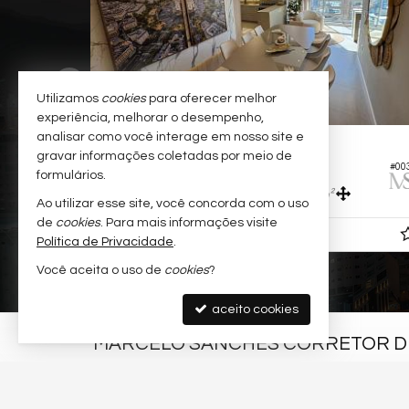
Utilizamos
cookies
para oferecer melhor
experiência, melhorar o desempenho,
analisar como você interage em nosso site e
ITAPEMA -
MEIA PRAIA
gravar informações coletadas por meio de
Apartamento
#00
formulários.
3
4
2
160,
m²
109,
m²
0
0
Ao utilizar esse site, você concorda com o uso
de
cookies
. Para mais informações visite
R$ 2.710.013,
00
Política de Privacidade
.
Você aceita o uso de
cookies
?
aceito cookies
MARCELO SANCHES CORRETOR DE
Segunda Avenida, nº 617 - sala 02
Meia Praia - 88220-000