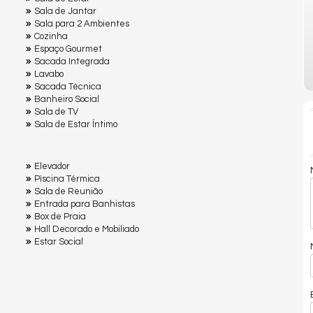
Sala de Jantar
Sala para 2 Ambientes
Cozinha
Espaço Gourmet
Sacada Integrada
Lavabo
Sacada Técnica
Banheiro Social
Sala de TV
Sala de Estar Íntimo
Elevador
Pìscina Térmica
Sala de Reunião
Entrada para Banhistas
Box de Praia
Hall Decorado e Mobiliado
Estar Social