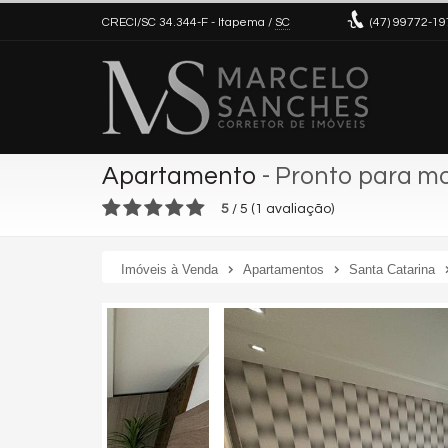
CRECI/SC 34.344-F
- Itapema /
SC
(47)
99772-19
Apartamento
- Pronto para m
5
/
5
(
1
avaliação)
Imóveis à Venda
Apartamentos
Santa Catarina