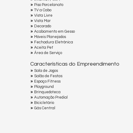
Piso Porcelanato
TV a Cabo
Vista Livre
Vista Mar
Decorado
Acabamento em Gesso
Móveis Planejados
Fechadura Eletrônica
Aceita Pet
Área de Serviço
Características do Empreendimento
Sala de Jogos
Salão de Festas
Espaço Fitness
Playground
Brinquedoteca
Automação Predial
Bicicletário
Gás Central