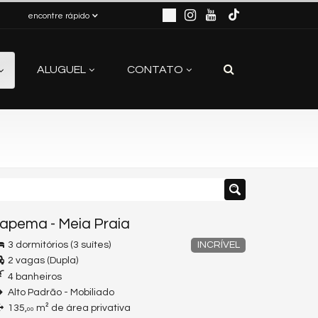
encontre rápido
ALUGUEL
CONTATO
tapema
-
Meia Praia
3 dormitórios (3 suítes)
INCRÍVEL
2 vagas (Dupla)
4 banheiros
Alto Padrão - Mobiliado
135,
m² de área privativa
00