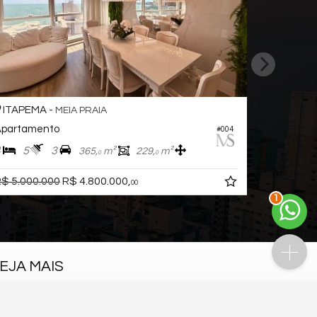
ITAPEMA -
MEIA PRAIA
Apartamento
#004
4
5
3
365,
m²
229,
m²
0
0
2
$ 5.000.000
R$ 4.800.000,
00
EJA MAIS
receba nosso newsletter
indicadores financeiros