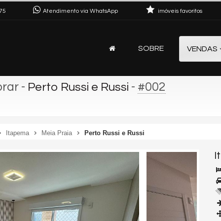
75
Atendimento via WhatsApp
imóveis favoritos
SOBRE
VENDAS
orar
-
-
#002
Perto Russi e Russi
Itapema
Meia Praia
Perto Russi e Russi
I