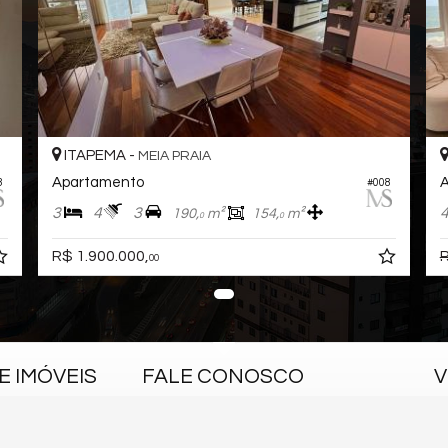
ITAPEMA -
MEIA PRAIA
Apartamento
3
#008
3
4
3
190,
m²
154,
m²
0
0
R$ 1.900.000,
R
00
 IMÓVEIS
FALE CONOSCO
V
(47) 99772-1975 (WhatsApp)
marcelosanches1975@gmail.com