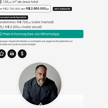
135,
m² de área total
00
R$ 2.650.000,
de
R$ 2.750.000
por
com desconto
00
inanciamento bancário
ndomínio: R$ 720,
(valor mensal)
00
PTU
: R$ 2.200,
(valor anual)
00
Mais Informações via WhatsApp
 preços, disponibilidades e condições de pagamento poderão ser
terados sem prévia comunicação.