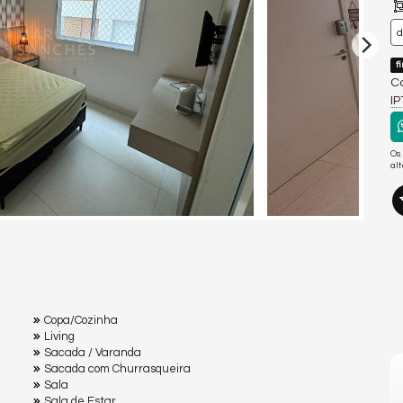
f
Co
I
Os
al
Copa/Cozinha
Living
Sacada / Varanda
Sacada com Churrasqueira
Sala
Sala de Estar