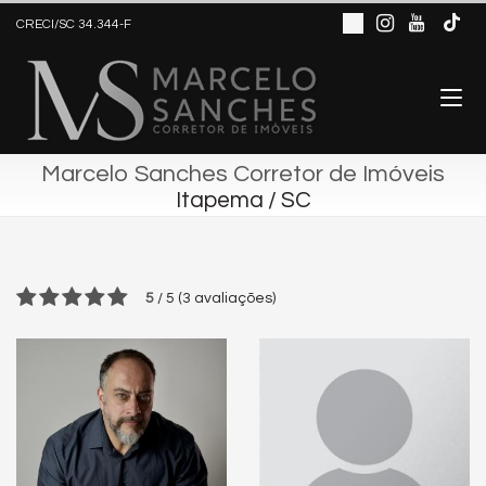
CRECI/SC 34.344-F
Marcelo Sanches Corretor de Imóveis
Itapema / SC
5
/
5
(
3
avaliações)