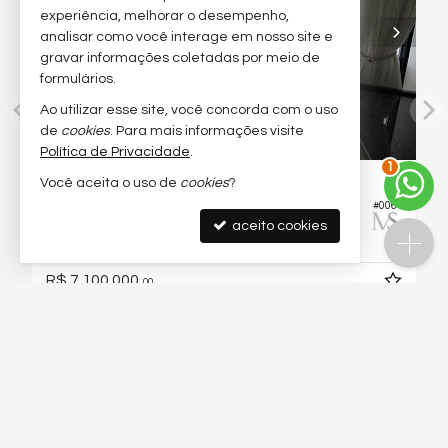
experiência, melhorar o desempenho,
analisar como você interage em nosso site e
gravar informações coletadas por meio de
formulários.
Ao utilizar esse site, você concorda com o uso
de
cookies
. Para mais informações visite
Política de Privacidade
.
2
BALNEÁRIO CAMBORIÚ -
BARRA NORTE
Você aceita o uso de
cookies
?
Apartamento no Edifício Viña Del Mar
#006
aceito cookies
5
4
2
260,
m²
220,
m²
0
0
R$ 7.100.000,
00
Buscas Populares
4
Imóveis em Itapema
4
Imóveis em Itapema - Meia Praia