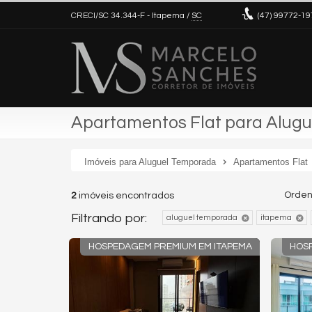
CRECI/SC 34.344-F
- Itapema /
SC
(47)
99772-19
Apartamentos Flat para Alugu
Imóveis para Aluguel Temporada
Apartamentos Flat
Orden
2
imóveis encontrados
Filtrando por:
aluguel temporada
itapema
HOSPEDAGEM PREMIUM EM ITAPEMA
HOS