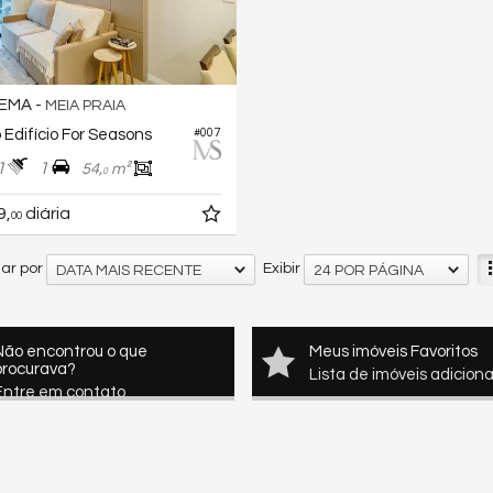
EMA -
MEIA PRAIA
o Edifício For Seasons
#007
1
1
54,
m²
0
9,
diária
00
ar por
Exibir
DATA MAIS RECENTE
24 POR PÁGINA
Não encontrou o que
Meus imóveis Favoritos
procurava?
Lista de imóveis adicion
Entre em contato