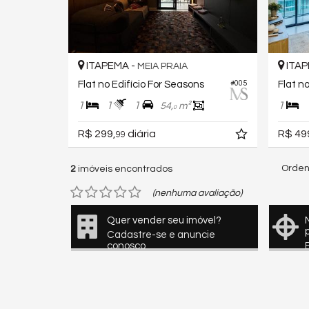
ITAPEMA -
ITAP
MEIA PRAIA
Flat no Edifício For Seasons
Flat n
#005
1
1
1
1
54,
m²
0
R$ 299,
diária
R$ 49
99
Orden
2
imóveis encontrados
(nenhuma avaliação)
Quer vender seu imóvel?
Cadastre-se e anuncie
conosco