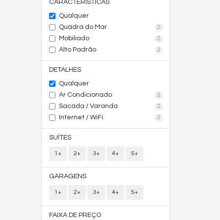
CARACTERÍSTICAS
Qualquer
Quadra do Mar
2
Mobiliado
2
Alto Padrão
2
DETALHES
Qualquer
Ar Condicionado
2
Sacada / Varanda
2
Internet / WiFi
2
SUÍTES
1+
2+
3+
4+
5+
GARAGENS
1+
2+
3+
4+
5+
FAIXA DE PREÇO