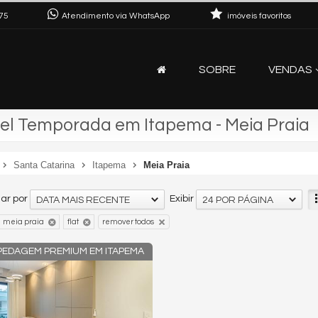
75
Atendimento via WhatsApp
imóveis favoritos
SOBRE
VENDAS
el Temporada em Itapema - Meia Praia
Santa Catarina
Itapema
Meia Praia
ar por
Exibir
DATA MAIS RECENTE
24 POR PÁGINA
meia praia
flat
remover todos
PEDAGEM PREMIUM EM ITAPEMA