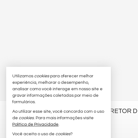
Utilizamos
cookies
para oferecer melhor
experiência, melhorar o desempenho,
analisar como você interage em nosso site e
gravar informações coletadas por meio de
formulários.
MARCELO SANCHES CORRETOR DE
Ao utilizar esse site, você concorda com o uso
de
cookies
. Para mais informações visite
Segunda Avenida, nº 617 - sala 02
Política de Privacidade
.
Meia Praia - 88220-000
Você aceita o uso de
cookies
?
Itapema /
SC