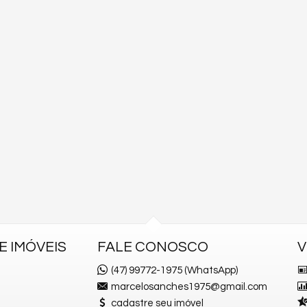
 IMÓVEIS
FALE CONOSCO
V
(47) 99772-1975 (WhatsApp)
marcelosanches1975@gmail.com
cadastre seu imóvel